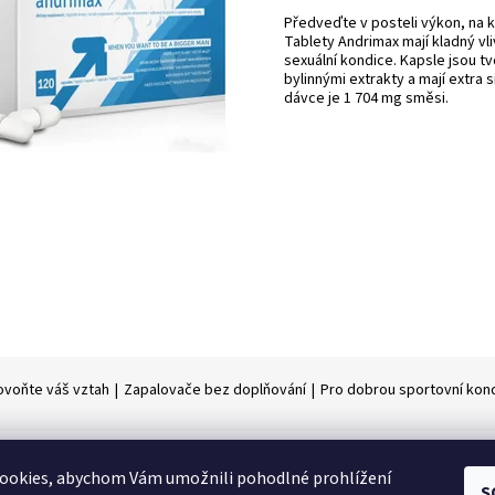
Předveďte v posteli výkon, na k
Tablety Andrimax mají kladný vli
sexuální kondice. Kapsle jsou tv
bylinnými extrakty a mají extra s
dávce je 1 704 mg směsi.
ovoňte váš vztah
|
Zapalovače bez doplňování
|
Pro dobrou sportovní kond
ookies, abychom Vám umožnili pohodlné prohlížení
S