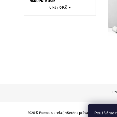
NÁKUPNÍ KOŠÍK
0 ks
/
0 Kč
Pr
2026 © Pomoc s erekcí, všechna práva vyhrazena
Používáme c