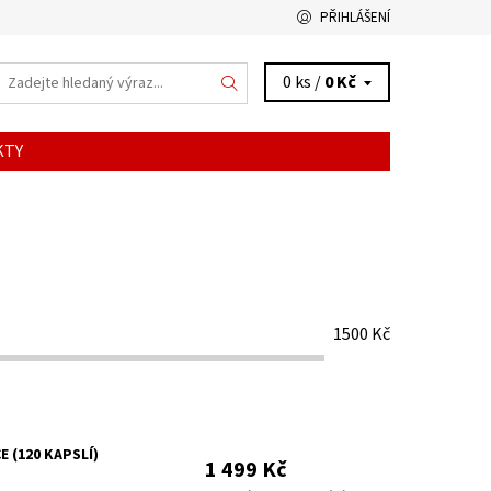
PŘIHLÁŠENÍ
0 ks /
0 Kč
KTY
1500
Kč
 (120 KAPSLÍ)
1 499 Kč