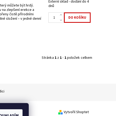
Externí sklad - dodání do 4
terý můžete být hrdý.
dnů
v na zlepšení erekce a
ořeny čistě přírodními
ilné složení – v jedné denní
Stránka
1
z
1
-
1
položek celkem
ici
Vytvořil Shoptet
OUHLASÍM