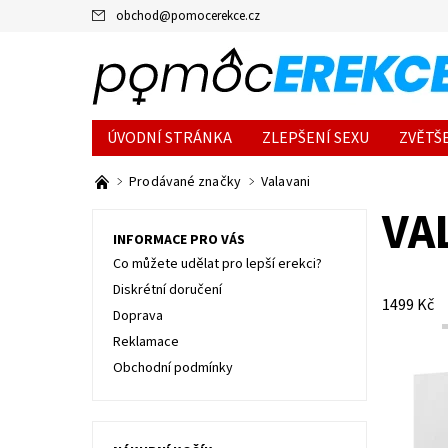
obchod
@
pomocerekce.cz
ÚVODNÍ STRÁNKA
ZLEPŠENÍ SEXU
ZVĚTŠ
Prodávané značky
Valavani
VA
INFORMACE PRO VÁS
Co můžete udělat pro lepší erekci?
Diskrétní doručení
1499
Kč
Doprava
Reklamace
Obchodní podmínky