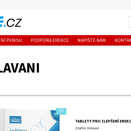
ENÍ PENISU
PODPORA EREKCE
NAPIŠTE NÁM
KONTA
LAVANI
TIP
TABLETY PRO ZLEPŠENÍ EREKCE
Značka: Valavani