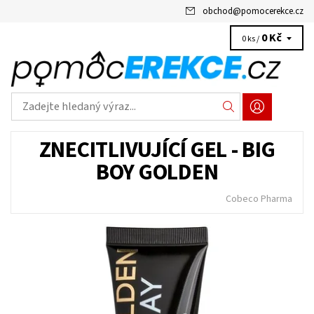
obchod
@
pomocerekce.cz
0 Kč
0 ks /
ZNECITLIVUJÍCÍ GEL - BIG
BOY GOLDEN
Cobeco Pharma