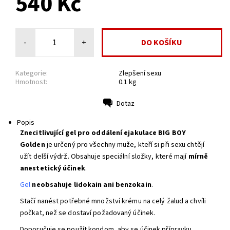
540 Kč
-
+
Kategorie:
Zlepšení sexu
Hmotnost:
0.1 kg
Dotaz
Tisk
Popis
Znecitlivující gel pro oddálení ejakulace BIG BOY
Golden
je určený pro všechny muže, kteří si při sexu chtějí
užít delší výdrž. Obsahuje speciální složky, které mají
mírně
anestetický účinek
.
Gel
neobsahuje lidokain ani benzokain
.
Stačí nanést potřebné množství krému na celý žalud a chvíli
počkat, než se dostaví požadovaný účinek.
Doporučuje se použít kondom, aby se účinek přípravku