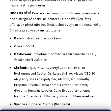
nepřenesl na partnerku.
UPOZORNĚNÍ
: Pouze k zevnímu použití. Při nesnášenlivosti
nebo alergické reakci na některou z obsažených látek
přípravek přestaňte používat. Uchovávejte mimo dosah dětí.
Chraňte před vysokými teplotami.
Balení
: plastová
tuba s víčkem
Obsah
: 50 ml
Dávkování
:
Potřebné množství krému naneste na celý
žalud a chvíli vyčkejte.
Složení
: Aqua, PEG-7 Glyceryl Cocoate, PEG-40
Hydrogenated Castor Oil, Laureth-9, Acrylates/C10-30
Alkyl Acrylate Crosspolymer, Alcohol, Aminomethyl
Propanol, Avena Sativa Kernel Extract, Carbomer,
Glycerin, Humulus Lupulus Cone Extract, Limonene,
Mentha Piperita Oil, Ethylhexylglycerin, Phenoxyethanol
Výrobce:
Cobeco Pharma (Nizozemí)