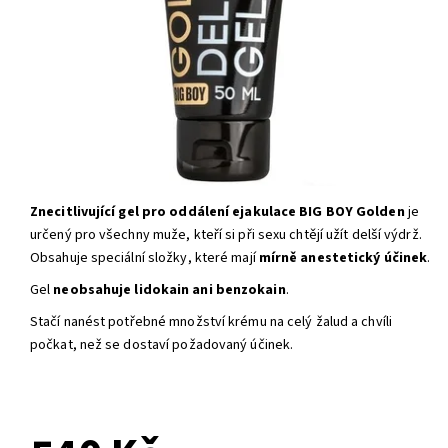
Znecitlivující gel pro oddálení ejakulace BIG BOY Golden
je
určený pro všechny muže, kteří si při sexu chtějí užít delší výdrž.
Obsahuje speciální složky, které mají
mírně anestetický účinek
.
Gel
neobsahuje lidokain ani benzokain
.
Stačí nanést potřebné množství krému na celý žalud a chvíli
počkat, než se dostaví požadovaný účinek.
EXTERNÍ SKLAD - DODÁNÍ
DO 4 DNŮ